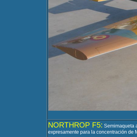
NORTHROP F5:
Semimaqueta ac
expresamente para la concentración de 