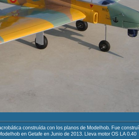
robática construída con los planos de Modelhob. Fue constru
Modelhob en Getafe en Junio de 2013. Lleva motor OS LA 0.40